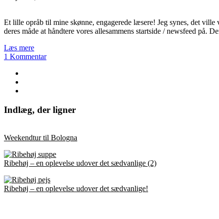
Et lille opråb til mine skønne, engagerede læsere! Jeg synes, det vil
deres måde at håndtere vores allesammens startside / newsfeed på. Der
Læs mere
1 Kommentar
Indlæg, der ligner
Weekendtur til Bologna
Ribehøj – en oplevelse udover det sædvanlige (2)
Ribehøj – en oplevelse udover det sædvanlige!