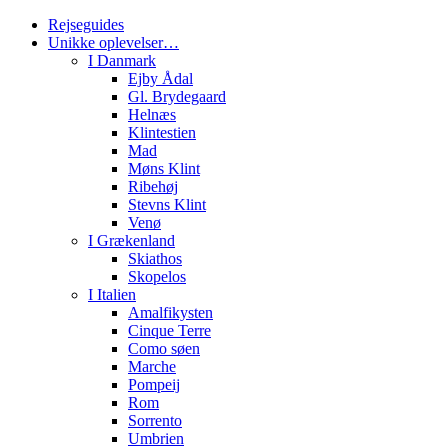
Rejseguides
Unikke oplevelser…
I Danmark
Ejby Ådal
Gl. Brydegaard
Helnæs
Klintestien
Mad
Møns Klint
Ribehøj
Stevns Klint
Venø
I Grækenland
Skiathos
Skopelos
I Italien
Amalfikysten
Cinque Terre
Como søen
Marche
Pompeij
Rom
Sorrento
Umbrien