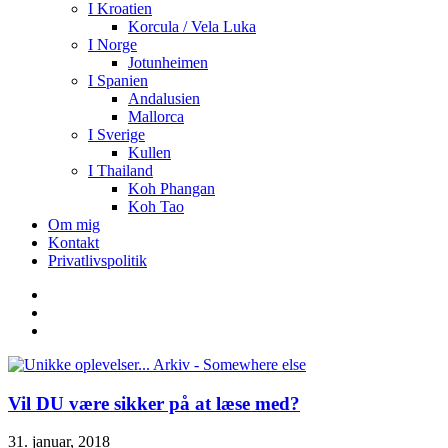
I Kroatien
Korcula / Vela Luka
I Norge
Jotunheimen
I Spanien
Andalusien
Mallorca
I Sverige
Kullen
I Thailand
Koh Phangan
Koh Tao
Om mig
Kontakt
Privatlivspolitik
Vil DU være sikker på at læse med?
31. januar, 2018