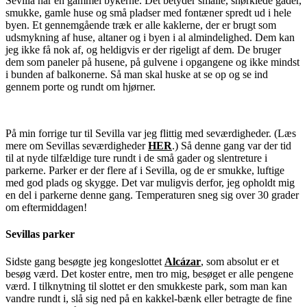
Sevilla har en gammel bykerne. Det betyder smalle, snørklede gader,
smukke, gamle huse og små pladser med fontæner spredt ud i hele
byen. Et gennemgående træk er alle kaklerne, der er brugt som
udsmykning af huse, altaner og i byen i al almindelighed. Dem kan
jeg ikke få nok af, og heldigvis er der rigeligt af dem. De bruger
dem som paneler på husene, på gulvene i opgangene og ikke mindst
i bunden af balkonerne. Så man skal huske at se op og se ind
gennem porte og rundt om hjørner.
På min forrige tur til Sevilla var jeg flittig med seværdigheder. (Læs
mere om Sevillas seværdigheder
HER
.) Så denne gang var der tid
til at nyde tilfældige ture rundt i de små gader og slentreture i
parkerne. Parker er der flere af i Sevilla, og de er smukke, luftige
med god plads og skygge. Det var muligvis derfor, jeg opholdt mig
en del i parkerne denne gang. Temperaturen sneg sig over 30 grader
om eftermiddagen!
Sevillas parker
Sidste gang besøgte jeg kongeslottet
Alcázar
, som absolut er et
besøg værd. Det koster entre, men tro mig, besøget er alle pengene
værd. I tilknytning til slottet er den smukkeste park, som man kan
vandre rundt i, slå sig ned på en kakkel-bænk eller betragte de fine