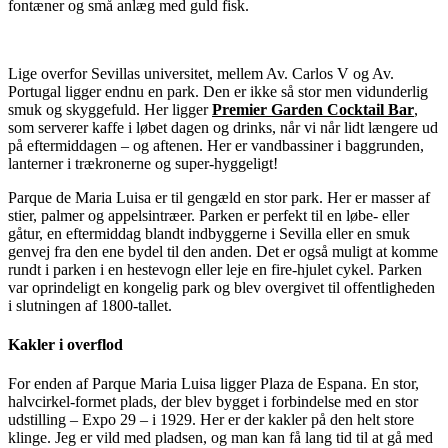
fontæner og små anlæg med guld fisk.
Lige overfor Sevillas universitet, mellem Av. Carlos V og Av.
Portugal ligger endnu en park. Den er ikke så stor men vidunderlig
smuk og skyggefuld. Her ligger
Premier Garden Cocktail Bar
,
som serverer kaffe i løbet dagen og drinks, når vi når lidt længere ud
på eftermiddagen – og aftenen. Her er vandbassiner i baggrunden,
lanterner i trækronerne og super-hyggeligt!
Parque de Maria Luisa er til gengæld en stor park. Her er masser af
stier, palmer og appelsintræer. Parken er perfekt til en løbe- eller
gåtur, en eftermiddag blandt indbyggerne i Sevilla eller en smuk
genvej fra den ene bydel til den anden. Det er også muligt at komme
rundt i parken i en hestevogn eller leje en fire-hjulet cykel. Parken
var oprindeligt en kongelig park og blev overgivet til offentligheden
i slutningen af 1800-tallet.
Kakler i overflod
For enden af Parque Maria Luisa ligger Plaza de Espana. En stor,
halvcirkel-formet plads, der blev bygget i forbindelse med en stor
udstilling – Expo 29 – i 1929. Her er der kakler på den helt store
klinge. Jeg er vild med pladsen, og man kan få lang tid til at gå med