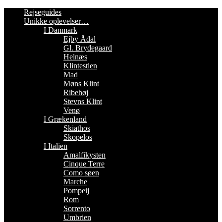
Rejseguides
Unikke oplevelser…
I Danmark
Ejby Ådal
Gl. Brydegaard
Helnæs
Klintestien
Mad
Møns Klint
Ribehøj
Stevns Klint
Venø
I Grækenland
Skiathos
Skopelos
I Italien
Amalfikysten
Cinque Terre
Como søen
Marche
Pompeij
Rom
Sorrento
Umbrien