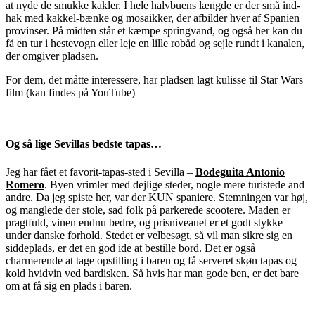
at nyde de smukke kakler. I hele halvbuens længde er der små ind-
hak med kakkel-bænke og mosaikker, der afbilder hver af Spanien
provinser. På midten står et kæmpe springvand, og også her kan du
få en tur i hestevogn eller leje en lille robåd og sejle rundt i kanalen,
der omgiver pladsen.
For dem, det måtte interessere, har pladsen lagt kulisse til Star Wars
film (kan findes på YouTube)
Og så lige Sevillas bedste tapas…
Jeg har fået et favorit-tapas-sted i Sevilla –
Bodeguita Antonio
Romero
. Byen vrimler med dejlige steder, nogle mere turistede and
andre. Da jeg spiste her, var der KUN spaniere. Stemningen var høj,
og manglede der stole, sad folk på parkerede scootere. Maden er
pragtfuld, vinen endnu bedre, og prisniveauet er et godt stykke
under danske forhold. Stedet er velbesøgt, så vil man sikre sig en
siddeplads, er det en god ide at bestille bord. Det er også
charmerende at tage opstilling i baren og få serveret skøn tapas og
kold hvidvin ved bardisken. Så hvis har man gode ben, er det bare
om at få sig en plads i baren.