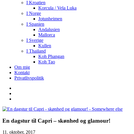
I Kroatien
Korcula / Vela Luka
I Norge
Jotunheimen
I Spanien
Andalusien
Mallorca
I Sverige
Kullen
I Thailand
Koh Phangan
Koh Tao
Om mig
Kontakt
Privatlivspolitik
En dagstur til Capri – skønhed og glamour!
11. oktober, 2017