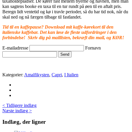
taxaholdepladser. De kører fast mellem byerne og havnen, men man
kan sagtens booke en taxa til en tur rundt på øen til en aftalt pris.
Beregn lidt ventetid og kø i travle perioder, så du har tid nok, når du
skal ned og nå færgen tilbage til fastlandet.
Tid til en kaffepause? Download mit kaffe-kørekort til den
italienske kaffebar. Det kan løse de fleste udfordringer i den
forbindelse! Skriv dig på maillisten, bekræft din mail, og KØR!
E-mailadresse
Fornavn
Send
Kategorier:
Amalfikysten
,
Capri
,
I Italien
< Tidligere indlæg
Næste indlæg >
Indlæg, der ligner