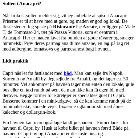
Sulten i Anacapri?
Når frokost-sulten melder sig, vil jeg anbefale at spise i Anacapri.
Priserne er til at have med at gøre, og maden er god og lokal. De
fleste steder. Jeg spiste på
Ristorante Le Arcate
, der ligger på Viale
T. de Tommaso 24, tæt på Piazza Vittoria, som er centrum i
Anacapri. Her er maden lavet fra bunden af gode råvarer og smager
himmelsk! Prøv deres parmagiana di melanzane, en lag-på-lag ret
med aubergine, tomatsovs og parmesanost bagt i ovnen.
Lidt praktik
Capri nås let fra fastlandet med
båd
. Man kan sejle fra Napoli,
Sorrento og Amalfi by. Jeg sejlede fra Amalfi, og det tager ca. 50
minutter. Vel ankommet på havnen tager man enten den lokale, gule
bus eller en taxi rundt på øen, da man ikke kan få egen bil med
derover. Begge former for køretøjer er specialdesignet til Capri.
Busserne kommer i en mini-udgave, så de kan komme rundt på de
minimalistiske, snoede veje. Taxaerne i glamour-stil med åbne
kalecher og dollargrin-look.
Fra havnen kan man også tage tandhjulsbanen – Funiculare – fra
havnen til Capri by. Husk at købe billet på havnen først! Både på
havnen i Capri by og i Anacapri er der faste bus- og