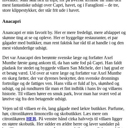
mest fantastiske udsigt over Capri, havet, og i Faraglioni – de tre,
store klippestykker, der står frit ude i havet.
Anacapri
Anancapri er min favorit by. Her er mere fredeligt, mere afslappet og
skønne ting at se og opleve. Her er hyggelige restauranter, et par
gågader med butikker, man rent faktisk har råd til at handle i og den
mest vidunderlige udsigt.
Det var Anacapri den berømte svenske læge og forfatter Axel
Munthe første gang ankom til, da han satte fod på Capri. Han faldt
pladask for stedet og byggede villaen San Michele, der i høj grad er
et besøg værd. Ud over at være læge og forfatter var Axel Munthe
en skæg fætter, der var dyrenes beskytter, den svenske dronnings
fortrolige og de fattiges ven. Hans villa er fuld af lys, skønhed og
udsigt, og på rundturen får man et fint indblik i hans liv og villaens
historie. Til villaen hører en smuk park, hvor man har svært ved at
løsrive sig fra den betagende udsigt.
Vejen ud til villaen er én, lang gågade med lækre butikker. Parfume,
hør, citronlikøren limoncello og skobutikker. Læs mere om
citronlikøren
HER
. På venstre hånd cirka halvvejs til villaen ligger
en større skobutik. Her sidder en ældre herre og laver sandaler på