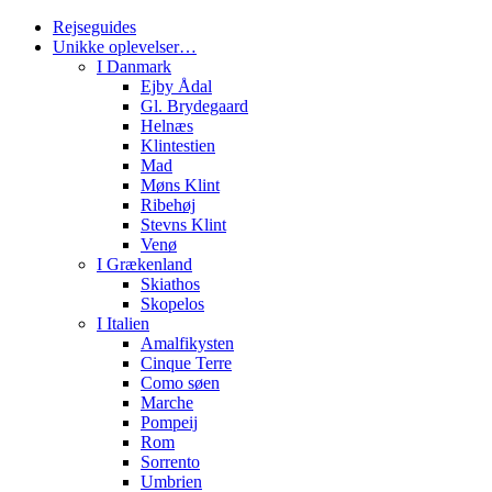
Rejseguides
Unikke oplevelser…
I Danmark
Ejby Ådal
Gl. Brydegaard
Helnæs
Klintestien
Mad
Møns Klint
Ribehøj
Stevns Klint
Venø
I Grækenland
Skiathos
Skopelos
I Italien
Amalfikysten
Cinque Terre
Como søen
Marche
Pompeij
Rom
Sorrento
Umbrien