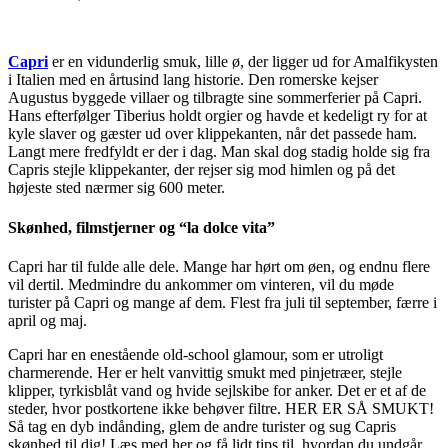
Capri
er en vidunderlig smuk, lille ø, der ligger ud for Amalfikysten
i Italien med en årtusind lang historie. Den romerske kejser
Augustus byggede villaer og tilbragte sine sommerferier på Capri.
Hans efterfølger Tiberius holdt orgier og havde et kedeligt ry for at
kyle slaver og gæster ud over klippekanten, når det passede ham.
Langt mere fredfyldt er der i dag. Man skal dog stadig holde sig fra
Capris stejle klippekanter, der rejser sig mod himlen og på det
højeste sted nærmer sig 600 meter.
Skønhed, filmstjerner og “la dolce vita”
Capri har til fulde alle dele. Mange har hørt om øen, og endnu flere
vil dertil. Medmindre du ankommer om vinteren, vil du møde
turister på Capri og mange af dem. Flest fra juli til september, færre i
april og maj.
Capri har en enestående old-school glamour, som er utroligt
charmerende. Her er helt vanvittig smukt med pinjetræer, stejle
klipper, tyrkisblåt vand og hvide sejlskibe for anker. Det er et af de
steder, hvor postkortene ikke behøver filtre. HER ER SÅ SMUKT!
Så tag en dyb indånding, glem de andre turister og sug Capris
skønhed til dig! Læs med her og få lidt tips til, hvordan du undgår