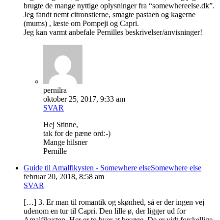
brugte de mange nyttige oplysninger fra “somewhereelse.dk”.
Jeg fandt nemt citronstierne, smagte pastaen og kagerne
(mums) , læste om Pompeji og Capri.
Jeg kan varmt anbefale Pernilles beskrivelser/anvisninger!
pernilra
oktober 25, 2017, 9:33 am
SVAR
Hej Stinne,
tak for de pæne ord:-)
Mange hilsner
Pernille
Guide til Amalfikysten - Somewhere elseSomewhere else
februar 20, 2018, 8:58 am
SVAR
[…] 3. Er man til romantik og skønhed, så er der ingen vej
udenom en tur til Capri. Den lille ø, der ligger ud for
Amalfikysten. Her er to byer at besøge. De er vidt forskellige