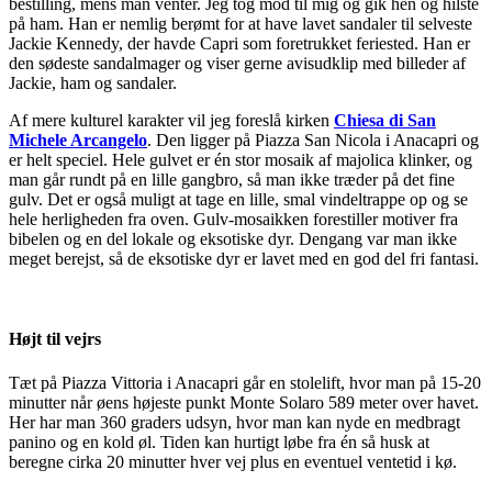
bestilling, mens man venter. Jeg tog mod til mig og gik hen og hilste
på ham. Han er nemlig berømt for at have lavet sandaler til selveste
Jackie Kennedy, der havde Capri som foretrukket feriested. Han er
den sødeste sandalmager og viser gerne avisudklip med billeder af
Jackie, ham og sandaler.
Af mere kulturel karakter vil jeg foreslå kirken
Chiesa di San
Michele Arcangelo
. Den ligger på Piazza San Nicola i Anacapri og
er helt speciel. Hele gulvet er én stor mosaik af majolica klinker, og
man går rundt på en lille gangbro, så man ikke træder på det fine
gulv. Det er også muligt at tage en lille, smal vindeltrappe op og se
hele herligheden fra oven. Gulv-mosaikken forestiller motiver fra
bibelen og en del lokale og eksotiske dyr. Dengang var man ikke
meget berejst, så de eksotiske dyr er lavet med en god del fri fantasi.
Højt til vejrs
Tæt på Piazza Vittoria i Anacapri går en stolelift, hvor man på 15-20
minutter når øens højeste punkt Monte Solaro 589 meter over havet.
Her har man 360 graders udsyn, hvor man kan nyde en medbragt
panino og en kold øl. Tiden kan hurtigt løbe fra én så husk at
beregne cirka 20 minutter hver vej plus en eventuel ventetid i kø.