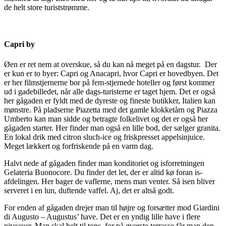
de helt store turiststrømme.
Capri by
Øen er ret nem at overskue, så du kan nå meget på en dagstur. Der
er kun er to byer: Capri og Anacapri, hvor Capri er hovedbyen. Det
er her filmstjernerne bor på fem-stjernede hoteller og først kommer
ud i gadebilledet, når alle dags-turisterne er taget hjem. Det er også
her gågaden er fyldt med de dyreste og fineste butikker, Italien kan
mønstre. På pladserne Piazetta med det gamle klokketårn og Piazza
Umberto kan man sidde og betragte folkelivet og det er også her
gågaden starter. Her finder man også en lille bod, der sælger granita.
En lokal drik med citron sluch-ice og friskpresset appelsinjuice.
Meget lækkert og forfriskende på en varm dag.
Halvt nede af gågaden finder man konditoriet og isforretningen
Gelateria Buonocore. Du finder det let, der er altid kø foran is-
afdelingen. Her bager de vaflerne, mens man venter. Så isen bliver
serveret i en lun, duftende vaffel. Aj, det er altså godt.
For enden af gågaden drejer man til højre og forsætter mod Giardini
di Augusto – Augustus’ have. Det er en yndig lille have i flere
niveauer. Man skal helt til tops, for på øverste terrasse får man den