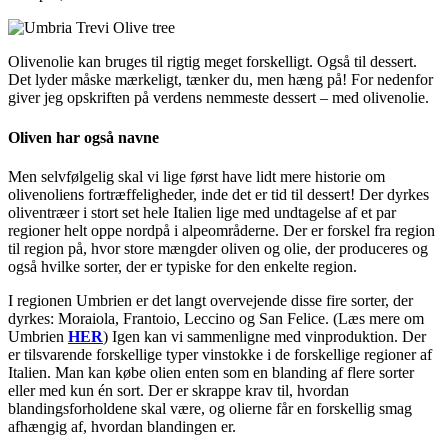
Olivenolie kan bruges til rigtig meget forskelligt. Også til dessert.
Det lyder måske mærkeligt, tænker du, men hæng på! For nedenfor
giver jeg opskriften på verdens nemmeste dessert – med olivenolie.
Oliven har også navne
Men selvfølgelig skal vi lige først have lidt mere historie om
olivenoliens fortræffeligheder, inde det er tid til dessert! Der dyrkes
oliventræer i stort set hele Italien lige med undtagelse af et par
regioner helt oppe nordpå i alpeområderne. Der er forskel fra region
til region på, hvor store mængder oliven og olie, der produceres og
også hvilke sorter, der er typiske for den enkelte region.
I regionen Umbrien er det langt overvejende disse fire sorter, der
dyrkes: Moraiola, Frantoio, Leccino og San Felice. (Læs mere om
Umbrien
HER
) Igen kan vi sammenligne med vinproduktion. Der
er tilsvarende forskellige typer vinstokke i de forskellige regioner af
Italien. Man kan købe olien enten som en blanding af flere sorter
eller med kun én sort. Der er skrappe krav til, hvordan
blandingsforholdene skal være, og olierne får en forskellig smag
afhængig af, hvordan blandingen er.