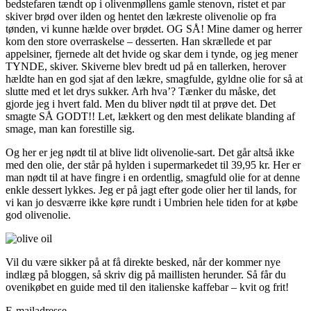
bedstefaren tændt op i olivenmøllens gamle stenovn, ristet et par
skiver brød over ilden og hentet den lækreste olivenolie op fra
tønden, vi kunne hælde over brødet. OG SÅ! Mine damer og herrer
kom den store overraskelse – desserten. Han skrællede et par
appelsiner, fjernede alt det hvide og skar dem i tynde, og jeg mener
TYNDE, skiver. Skiverne blev bredt ud på en tallerken, herover
hældte han en god sjat af den lækre, smagfulde, gyldne olie for så at
slutte med et let drys sukker. Arh hva’? Tænker du måske, det
gjorde jeg i hvert fald. Men du bliver nødt til at prøve det. Det
smagte SÅ GODT!! Let, lækkert og den mest delikate blanding af
smage, man kan forestille sig.
Og her er jeg nødt til at blive lidt olivenolie-sart. Det går altså ikke
med den olie, der står på hylden i supermarkedet til 39,95 kr. Her er
man nødt til at have fingre i en ordentlig, smagfuld olie for at denne
enkle dessert lykkes. Jeg er på jagt efter gode olier her til lands, for
vi kan jo desværre ikke køre rundt i Umbrien hele tiden for at købe
god olivenolie.
Vil du være sikker på at få direkte besked, når der kommer nye
indlæg på bloggen, så skriv dig på maillisten herunder. Så får du
ovenikøbet en guide med til den italienske kaffebar – kvit og frit!
E-mailadresse