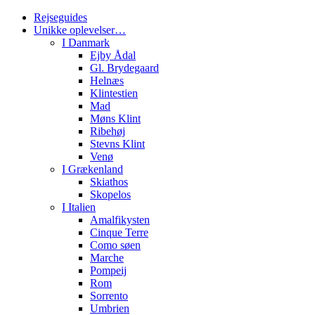
Rejseguides
Unikke oplevelser…
I Danmark
Ejby Ådal
Gl. Brydegaard
Helnæs
Klintestien
Mad
Møns Klint
Ribehøj
Stevns Klint
Venø
I Grækenland
Skiathos
Skopelos
I Italien
Amalfikysten
Cinque Terre
Como søen
Marche
Pompeij
Rom
Sorrento
Umbrien