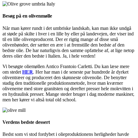
Besøg på en olivenmølle
Når man kører rundt i det umbriske landskab, kan man ikke undgå
at støde på skilte i hver i en lille by eller på landevejen, der viser ind
til en lille olivenproducent. Der er rigtig mange af disse små
olivenbønder, der sætter en ære i at fremstille den bedste af den
bedste olie. De har naturligvis den samme opfattelse af, at lige netop
deres olier den bedste i Italien. Ja, i hele verden!
Vi besøgte oliemøllen Antico Frantoio Carletti. Du kan læse mere
om stedet
HER
. Her har man i de seneste par hundrede år dyrket
oliventræer og produceret den skønneste olivenolie. De benytter
stadig den traditionelle produktionsmetode, hvor man kværner
olivenerne med store granitsten og derefter presser hele molevitten i
en hydraulisk presser. Mange steder bruger i dag moderne maskiner,
men her kører vi altså total old school.
Verdens bedste dessert
Bedst som vi stod fordybet i olieproduktionens herligheder havde